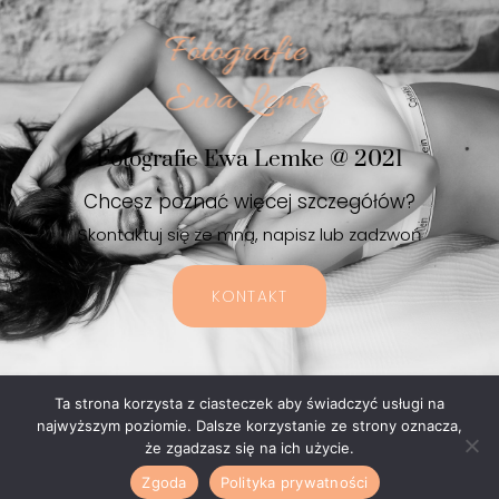
Fotografie Ewa Lemke @ 2021
Chcesz poznać więcej szczegółów?
Skontaktuj się ze mną, napisz lub zadzwoń
KONTAKT
Ta strona korzysta z ciasteczek aby świadczyć usługi na
COPYRIGHT © 2021 EWALEMKE |
POLITYKA PRYWATNOŚCI
| STRONA STWORZONA W
najwyższym poziomie. Dalsze korzystanie ze strony oznacza,
RAMACH PROJEKTU ATWI
że zgadzasz się na ich użycie.
Zgoda
Polityka prywatności