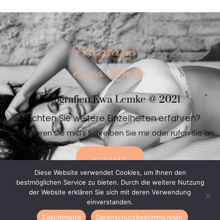
Fotografien Ewa Lemke @ 2021
Möchten Sie weitere Einzelheiten erfahren?
Kontaktieren Sie mich, schreiben Sie mir oder rufen Sie an
KONTAKT
Diese Website verwendet Cookies, um Ihnen den
bestmöglichen Service zu bieten. Durch die weitere Nutzung
der Website erklären Sie sich mit deren Verwendung
einverstanden.
COPYRIGHT © 2021 EWALEMKE |
POLITYKA PRYWATNOŚCI
| STRONA STWORZONA W
Zustimmung
Datenschutzbestimmungen
RAMACH PROJEKTU ATWI